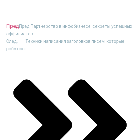
Пред
Пред.
Партнерство в инфобизнесе: секреты успешных
аффилиатов
След.
Техники написания заголовков писем, которые
работают.