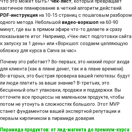
Что это может быть?
Чек-лист
, который превращает
хаотичное планирование в четкий алгоритм действий.
PDF-инструкция
на 10-15 страниц с пошаговым разбором
одного метода. Небольшой
видео-воркшоп
на 60-90
минут, где вы в прямом эфире что-то делаете и сразу
показываете итог. Например, «Чек-лист подготовки сайта
к запуску за 1 день» или «Воркшоп: создаем цепляющую
обложку для курса в Canva за час».
Почему это работает? Во-первых, это
низкий порог входа
для клиента (как в плане денег, так и в плане времени).
Во-вторых, это быстрая проверка вашей гипотезы: будут
ли люди платить за ваше знание? В-третьих, это
бесценный опыт упаковки, продажи и поддержки. Вы
отточите все процессы на маленьком продукте, чтобы
потом не утонуть в сложностях большого. Этот MVP
станет фундаментом вашей экспертной репутации и
первым кирпичиком в пирамиде доверия.
Пирамида продуктов: от лид-магнита до премиум-курса